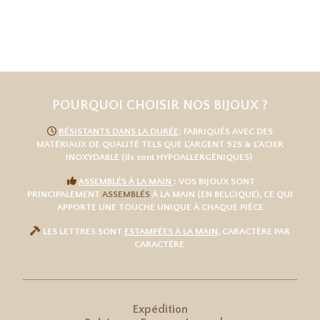
POURQUOI CHOISIR NOS BIJOUX ?

RÉSISTANTS DANS LA DURÉE
: FABRIQUÉS AVEC DES
MATÉRIAUX DE QUALITÉ TELS QUE L
'
ARGENT 925
& L'
ACIER
INOXYDABLE
(ils sont HYPOALLERGÉNIQUES)

ASSEMBLÉS À LA MAIN
: VOS BIJOUX SONT
PRINCIPALEMENT
ASSEMBLÉS
À LA MAIN (EN BELGIQUE), CE QUI
APPORTE UNE TOUCHE UNIQUE À CHAQUE PIÈCE

LES LETTRES SONT
ESTAMPÉES À LA MAIN
, CARACTÈRE PAR
CARACTÈRE
Expédition