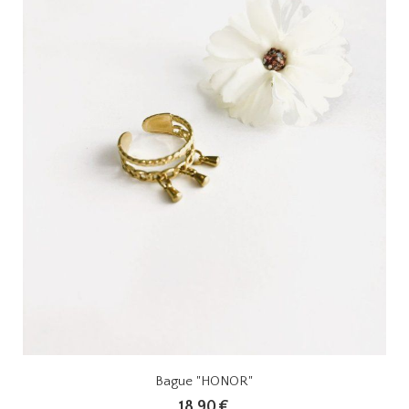
Bague "HONOR"
18,90
€