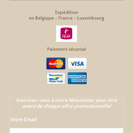
Expédition
en
Belgique
-
France
-
Luxembourg
Paiement sécurisé
Inscrivez-vous à notre Newsletter pour être
averti de chaque offre promotionnelle!
Votre Email