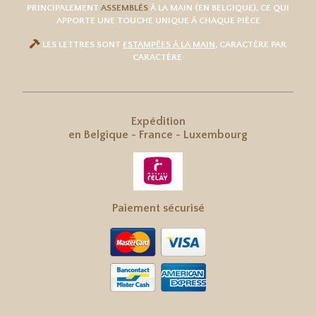
PRINCIPALEMENT
ASSEMBLÉS
À LA MAIN (EN BELGIQUE), CE QUI
APPORTE UNE TOUCHE UNIQUE À CHAQUE PIÈCE

LES LETTRES SONT
ESTAMPÉES À LA MAIN
, CARACTÈRE PAR
CARACTÈRE
Expédition
en
Belgique
-
France
-
Luxembourg
Paiement sécurisé