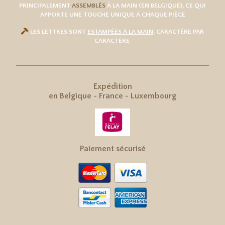
PRINCIPALEMENT
ASSEMBLÉS
À LA MAIN (EN BELGIQUE), CE QUI
APPORTE UNE TOUCHE UNIQUE À CHAQUE PIÈCE

LES LETTRES SONT
ESTAMPÉES À LA MAIN
, CARACTÈRE PAR
CARACTÈRE
Expédition
en
Belgique
-
France
-
Luxembourg
Paiement sécurisé