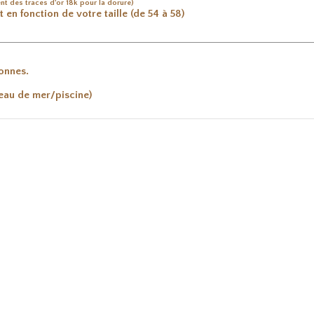
ent des traces d'or 18k pour la dorure)
 en fonction de votre taille (de 54 à 58)
onnes.
'eau de mer/piscine)