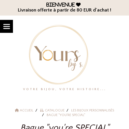
Panneau de gestion des cookies
Bienvenue

Livraison offerte à partir de 80 EUR d'achat !
VOTRE BIJOU, VOTRE HISTOIRE...
ACCUEIL
CATALOGUE
LES BIJOUX PERSONNALISÉS
BAGUE "YOU'RE SPECIAL"
Bague "you're SPECIAL"