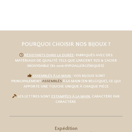
POURQUOI CHOISIR NOS BIJOUX ?

RÉSISTANTS DANS LA DURÉE
: FABRIQUÉS AVEC DES
MATÉRIAUX DE QUALITÉ TELS QUE L
'
ARGENT 925
& L'
ACIER
INOXYDABLE
(ils sont HYPOALLERGÉNIQUES)

ASSEMBLÉS À LA MAIN
: VOS BIJOUX SONT
PRINCIPALEMENT
ASSEMBLÉS
À LA MAIN (EN BELGIQUE), CE QUI
APPORTE UNE TOUCHE UNIQUE À CHAQUE PIÈCE

LES LETTRES SONT
ESTAMPÉES À LA MAIN
, CARACTÈRE PAR
CARACTÈRE
Expédition