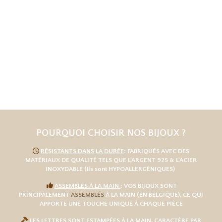
POURQUOI CHOISIR NOS BIJOUX ?

RÉSISTANTS DANS LA DURÉE
: FABRIQUÉS AVEC DES
MATÉRIAUX DE QUALITÉ TELS QUE L
'
ARGENT 925
& L'
ACIER
INOXYDABLE
(ils sont HYPOALLERGÉNIQUES)

ASSEMBLÉS À LA MAIN
: VOS BIJOUX SONT
PRINCIPALEMENT
ASSEMBLÉS
À LA MAIN (EN BELGIQUE), CE QUI
APPORTE UNE TOUCHE UNIQUE À CHAQUE PIÈCE

LES LETTRES SONT
ESTAMPÉES À LA MAIN
, CARACTÈRE PAR