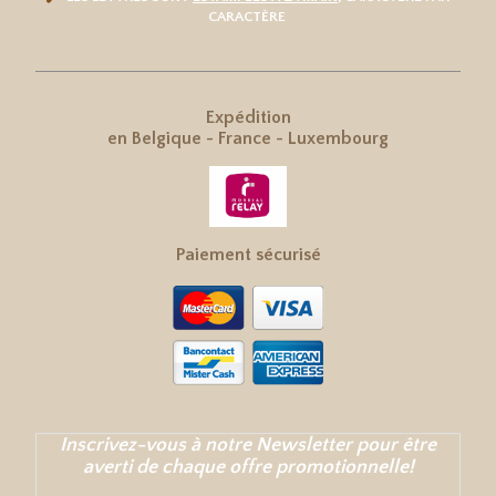
CARACTÈRE
Expédition
en
Belgique
-
France
-
Luxembourg
Paiement sécurisé
Inscrivez-vous à notre Newsletter pour être
averti de chaque offre promotionnelle!