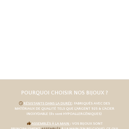
POURQUOI CHOISIR NOS BIJOUX ?

RÉSISTANTS DANS LA DURÉE
: FABRIQUÉS AVEC DES
MATÉRIAUX DE QUALITÉ TELS QUE L
'
ARGENT 925
& L'
ACIER
INOXYDABLE
(ils sont HYPOALLERGÉNIQUES)

ASSEMBLÉS À LA MAIN
: VOS BIJOUX SONT
PRINCIPALEMENT
ASSEMBLÉS
À LA MAIN (EN BELGIQUE), CE QUI