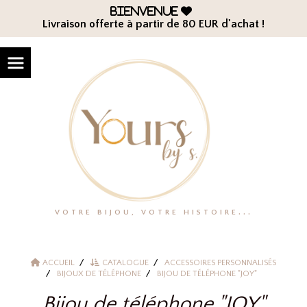
Panneau de gestion des cookies
Bienvenue

Livraison offerte à partir de 80 EUR d'achat !
VOTRE BIJOU, VOTRE HISTOIRE...
ACCUEIL
CATALOGUE
ACCESSOIRES PERSONNALISÉS
BIJOUX DE TÉLÉPHONE
BIJOU DE TÉLÉPHONE "JOY"
Bijou de téléphone "JOY"