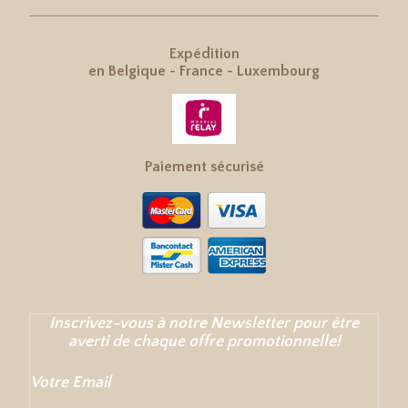
Expédition
en
Belgique
-
France
-
Luxembourg
Paiement sécurisé
Inscrivez-vous à notre Newsletter pour être
averti de chaque offre promotionnelle!
Votre Email