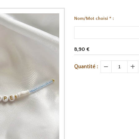
Nom/Mot choisi
*
:
8,90
€
Quantité :