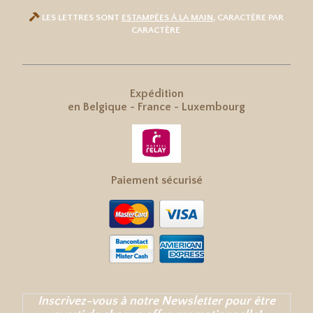

LES LETTRES SONT
ESTAMPÉES À LA MAIN
, CARACTÈRE PAR
CARACTÈRE
Expédition
en
Belgique
-
France
-
Luxembourg
Paiement sécurisé
Inscrivez-vous à notre Newsletter pour être