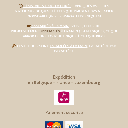

RÉSISTANTS DANS LA DURÉE
: FABRIQUÉS AVEC DES
MATÉRIAUX DE QUALITÉ TELS QUE L
'
ARGENT 925
& L'
ACIER
INOXYDABLE
(ils sont HYPOALLERGÉNIQUES)

ASSEMBLÉS À LA MAIN
: VOS BIJOUX SONT
PRINCIPALEMENT
ASSEMBLÉS
À LA MAIN (EN BELGIQUE), CE QUI
APPORTE UNE TOUCHE UNIQUE À CHAQUE PIÈCE

LES LETTRES SONT
ESTAMPÉES À LA MAIN
, CARACTÈRE PAR
CARACTÈRE
Expédition
en
Belgique
-
France
-
Luxembourg
Paiement sécurisé