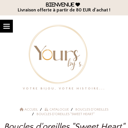
Panneau de gestion des cookies
Bienvenue

Livraison offerte à partir de 80 EUR d'achat !
VOTRE BIJOU, VOTRE HISTOIRE...
ACCUEIL
CATALOGUE
BOUCLES D'OREILLES
BOUCLES D'OREILLES "SWEET HEART"
Boucles d'oreilles "Sweet Heart"