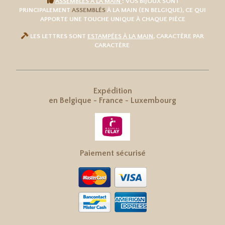

ASSEMBLÉS À LA MAIN
: VOS BIJOUX SONT
PRINCIPALEMENT
ASSEMBLÉS
À LA MAIN (EN BELGIQUE), CE QUI
APPORTE UNE TOUCHE UNIQUE À CHAQUE PIÈCE

LES LETTRES SONT
ESTAMPÉES À LA MAIN
, CARACTÈRE PAR
CARACTÈRE
Expédition
en
Belgique
-
France
-
Luxembourg
Paiement sécurisé