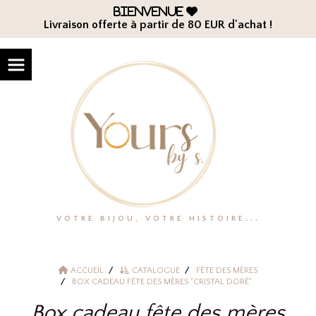
Panneau de gestion des cookies
Bienvenue

Livraison offerte à partir de 80 EUR d'achat !
VOTRE BIJOU, VOTRE HISTOIRE...
ACCUEIL
CATALOGUE
FÊTE DES MÈRES
BOX CADEAU FÊTE DES MÈRES "CRISTAL DORÉ"
Box cadeau fête des mères