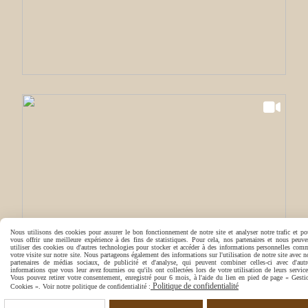
Nous utilisons des cookies pour assurer le bon fonctionnement de notre site et analyser notre trafic et po
vous offrir une meilleure expérience à des fins de statistiques. Pour cela, nos partenaires et nous peuve
utiliser des cookies ou d'autres technologies pour stocker et accéder à des informations personnelles com
votre visite sur notre site. Nous partageons également des informations sur l'utilisation de notre site avec n
partenaires de médias sociaux, de publicité et d'analyse, qui peuvent combiner celles-ci avec d'autr
informations que vous leur avez fournies ou qu'ils ont collectées lors de votre utilisation de leurs service
Vous pouvez retirer votre consentement, enregistré pour 6 mois, à l'aide du lien en pied de page « Gesti
Politique de confidentialité
Cookies ». Voir notre politique de confidentialité :