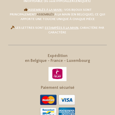
INOXYDABLE
(ils sont HYPOALLERGÉNIQUES)

ASSEMBLÉS À LA MAIN
: VOS BIJOUX SONT
PRINCIPALEMENT
ASSEMBLÉS
À LA MAIN (EN BELGIQUE), CE QUI
APPORTE UNE TOUCHE UNIQUE À CHAQUE PIÈCE

LES LETTRES SONT
ESTAMPÉES À LA MAIN
, CARACTÈRE PAR
CARACTÈRE
Expédition
en
Belgique
-
France
-
Luxembourg
Paiement sécurisé