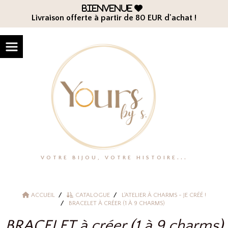
Panneau de gestion des cookies
Bienvenue

Livraison offerte à partir de 80 EUR d'achat !
VOTRE BIJOU, VOTRE HISTOIRE...
ACCUEIL
CATALOGUE
L'ATELIER À CHARMS - JE CRÉÉ !
BRACELET À CRÉER (1 À 9 CHARMS)
BRACELET à créer (1 à 9 charms)