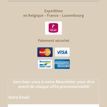
Expédition
en
Belgique
-
France
-
Luxembourg
Paiement sécurisé
Inscrivez-vous à notre Newsletter pour être
averti de chaque offre promotionnelle!
Votre Email