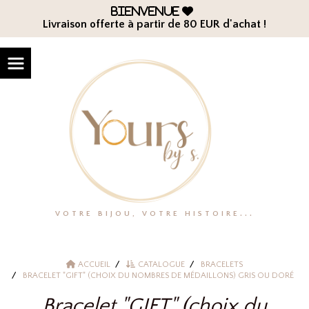
Panneau de gestion des cookies
Bienvenue

Livraison offerte à partir de 80 EUR d'achat !
VOTRE BIJOU, VOTRE HISTOIRE...
ACCUEIL
CATALOGUE
BRACELETS
BRACELET "GIFT" (CHOIX DU NOMBRES DE MÉDAILLONS) GRIS OU DORÉ
Bracelet "GIFT" (choix du