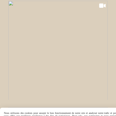
Nous utilisons des cookies pour assurer le bon fonctionnement de notre site et analyser notre trafic et po
vous offrir une meilleure expérience à des fins de statistiques. Pour cela, nos partenaires et nous peuve