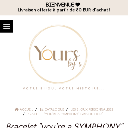
Panneau de gestion des cookies
Bienvenue

Livraison offerte à partir de 80 EUR d'achat !
VOTRE BIJOU, VOTRE HISTOIRE...
ACCUEIL
CATALOGUE
LES BIJOUX PERSONNALISÉS
BRACELET "YOU'RE A SYMPHONY" GRIS OU DORÉ
Bracelet "you're a SYMPHONY"