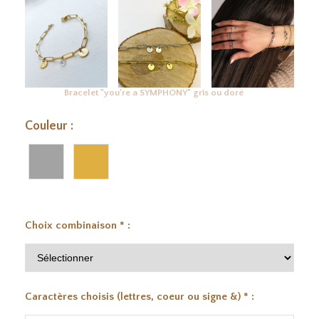
Bracelet "you're a SYMPHONY" gris ou doré
Couleur :
Choix combinaison
*
:
Caractères choisis (lettres, coeur ou signe &)
*
: