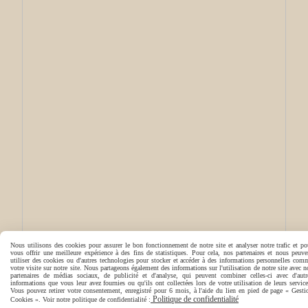
Nous utilisons des cookies pour assurer le bon fonctionnement de notre site et analyser notre trafic et po
vous offrir une meilleure expérience à des fins de statistiques. Pour cela, nos partenaires et nous peuve
utiliser des cookies ou d'autres technologies pour stocker et accéder à des informations personnelles com
votre visite sur notre site. Nous partageons également des informations sur l'utilisation de notre site avec n
partenaires de médias sociaux, de publicité et d'analyse, qui peuvent combiner celles-ci avec d'autr
informations que vous leur avez fournies ou qu'ils ont collectées lors de votre utilisation de leurs service
Vous pouvez retirer votre consentement, enregistré pour 6 mois, à l'aide du lien en pied de page « Gesti
Politique de confidentialité
Cookies ». Voir notre politique de confidentialité :