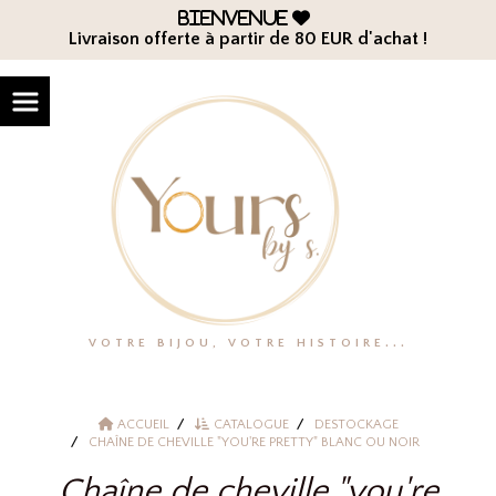
Panneau de gestion des cookies
Bienvenue

Livraison offerte à partir de 80 EUR d'achat !
VOTRE BIJOU, VOTRE HISTOIRE...
ACCUEIL
CATALOGUE
DESTOCKAGE
CHAÎNE DE CHEVILLE "YOU'RE PRETTY" BLANC OU NOIR
Chaîne de cheville "you're