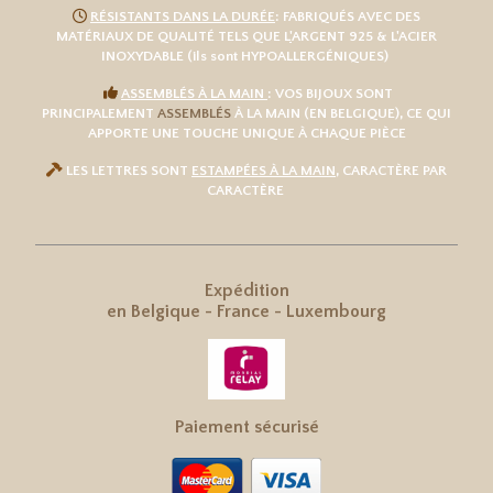

RÉSISTANTS DANS LA DURÉE
: FABRIQUÉS AVEC DES
MATÉRIAUX DE QUALITÉ TELS QUE L
'
ARGENT 925
& L'
ACIER
INOXYDABLE
(ils sont HYPOALLERGÉNIQUES)

ASSEMBLÉS À LA MAIN
: VOS BIJOUX SONT
PRINCIPALEMENT
ASSEMBLÉS
À LA MAIN (EN BELGIQUE), CE QUI
APPORTE UNE TOUCHE UNIQUE À CHAQUE PIÈCE

LES LETTRES SONT
ESTAMPÉES À LA MAIN
, CARACTÈRE PAR
CARACTÈRE
Expédition
en
Belgique
-
France
-
Luxembourg
Paiement sécurisé