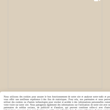
Nous utilisons des cookies pour assurer le bon fonctionnement de notre site et analyser notre trafic et po
vous offrir une meilleure expérience à des fins de statistiques. Pour cela, nos partenaires et nous peuve
utiliser des cookies ou d'autres technologies pour stocker et accéder à des informations personnelles com
votre visite sur notre site. Nous partageons également des informations sur l'utilisation de notre site avec n
partenaires de médias sociaux, de publicité et d'analyse, qui peuvent combiner celles-ci avec d'autr