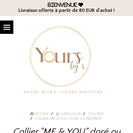
Panneau de gestion des cookies
Bienvenue

Livraison offerte à partir de 80 EUR d'achat !
VOTRE BIJOU, VOTRE HISTOIRE...
ACCUEIL
CATALOGUE
COLLIERS
COLLIER "ME & YOU" DORÉ OU ARGENTÉ
Collier "ME & YOU" doré ou