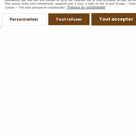
informations que vous leur avez fournies ou qu'ils ont collectées lors de votre utilisation de leurs service
Vous pouvez retirer votre consentement, enregistré pour 6 mois, à l'aide du lien en pied de page « Gesti
Politique de confidentialité
Cookies ». Voir notre politique de confidentialité :
Tout accepter
Personnaliser
Tout refuser