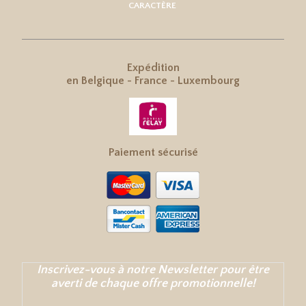
CARACTÈRE
Expédition
en
Belgique
-
France
-
Luxembourg
Paiement sécurisé
Inscrivez-vous à notre Newsletter pour être
averti de chaque offre promotionnelle!