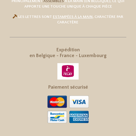
PRINCIPALEMENT
ASSEMBLÉS
À LA MAIN (EN BELGIQUE), CE QUI
APPORTE UNE TOUCHE UNIQUE À CHAQUE PIÈCE

LES LETTRES SONT
ESTAMPÉES À LA MAIN
, CARACTÈRE PAR
CARACTÈRE
Expédition
en
Belgique
-
France
-
Luxembourg
Paiement sécurisé