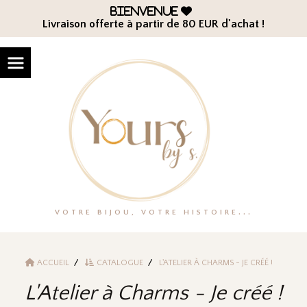
Panneau de gestion des cookies
Bienvenue

Livraison offerte à partir de 80 EUR d'achat !
VOTRE BIJOU, VOTRE HISTOIRE...
ACCUEIL
CATALOGUE
L'ATELIER À CHARMS - JE CRÉÉ !
L'Atelier à Charms - Je créé !