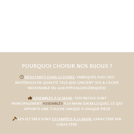
POURQUOI CHOISIR NOS BIJOUX ?

RÉSISTANTS DANS LA DURÉE
: FABRIQUÉS AVEC DES
MATÉRIAUX DE QUALITÉ TELS QUE L
'
ARGENT 925
& L'
ACIER
INOXYDABLE
(ils sont HYPOALLERGÉNIQUES)

ASSEMBLÉS À LA MAIN
: VOS BIJOUX SONT
PRINCIPALEMENT
ASSEMBLÉS
À LA MAIN (EN BELGIQUE), CE QUI
APPORTE UNE TOUCHE UNIQUE À CHAQUE PIÈCE

LES LETTRES SONT
ESTAMPÉES À LA MAIN
, CARACTÈRE PAR
CARACTÈRE