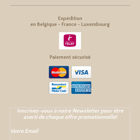
Expédition
en
Belgique
-
France
-
Luxembourg
Paiement sécurisé
Inscrivez-vous à notre Newsletter pour être
averti de chaque offre promotionnelle!
Votre Email