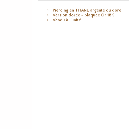
Piercing en TITANE argenté ou doré
Version dorée = plaquée Or 18K
Vendu à l'unité