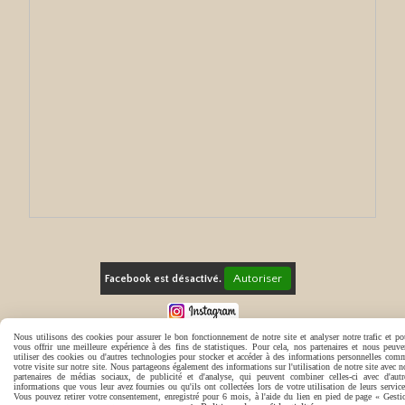
Autoriser
Facebook est désactivé.
Se rétracter
Politique de confidentialité
Gestion cookies
Nous utilisons des cookies pour assurer le bon fonctionnement de notre site et analyser notre trafic et po
Mon Compte
C.G.V.
vous offrir une meilleure expérience à des fins de statistiques. Pour cela, nos partenaires et nous peuve
utiliser des cookies ou d'autres technologies pour stocker et accéder à des informations personnelles com
votre visite sur notre site. Nous partageons également des informations sur l'utilisation de notre site avec n
partenaires de médias sociaux, de publicité et d'analyse, qui peuvent combiner celles-ci avec d'autr
informations que vous leur avez fournies ou qu'ils ont collectées lors de votre utilisation de leurs service
Vous pouvez retirer votre consentement, enregistré pour 6 mois, à l'aide du lien en pied de page « Gesti