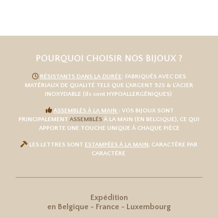
POURQUOI CHOISIR NOS BIJOUX ?

RÉSISTANTS DANS LA DURÉE
: FABRIQUÉS AVEC DES
MATÉRIAUX DE QUALITÉ TELS QUE L
'
ARGENT 925
& L'
ACIER
INOXYDABLE
(ils sont HYPOALLERGÉNIQUES)

ASSEMBLÉS À LA MAIN
: VOS BIJOUX SONT
PRINCIPALEMENT
ASSEMBLÉS
À LA MAIN (EN BELGIQUE), CE QUI
APPORTE UNE TOUCHE UNIQUE À CHAQUE PIÈCE

LES LETTRES SONT
ESTAMPÉES À LA MAIN
, CARACTÈRE PAR
CARACTÈRE
Expédition
en
Belgique
-
France
-
Luxembourg