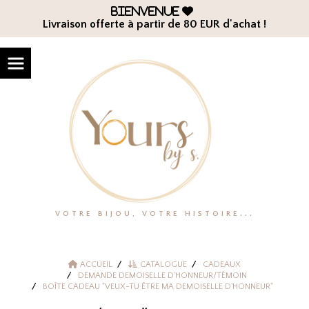
Panneau de gestion des cookies
Bienvenue

Livraison offerte à partir de 80 EUR d'achat !
VOTRE BIJOU, VOTRE HISTOIRE...
ACCUEIL
CATALOGUE
CADEAUX
DEMANDE DEMOISELLE D'HONNEUR/TÉMOIN
BOÎTE CADEAU "VEUX-TU ÊTRE MA DEMOISELLE D'HONNEUR"